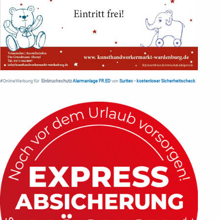
#OnlineWerbung für
Einbruchschutz
Alarmanlage FR.ED
von
Suritec
•
kostenloser Sicherheitscheck