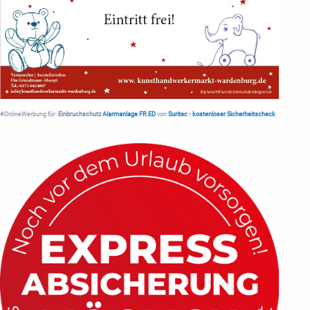
#OnlineWerbung für
Einbruchschutz
Alarmanlage FR.ED
von
Suritec
•
kostenloser Sicherheitscheck