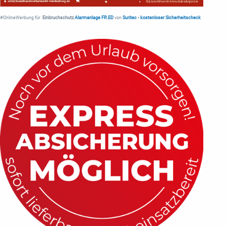
#OnlineWerbung für
Einbruchschutz
Alarmanlage FR.ED
von
Suritec
•
kostenloser Sicherheitscheck