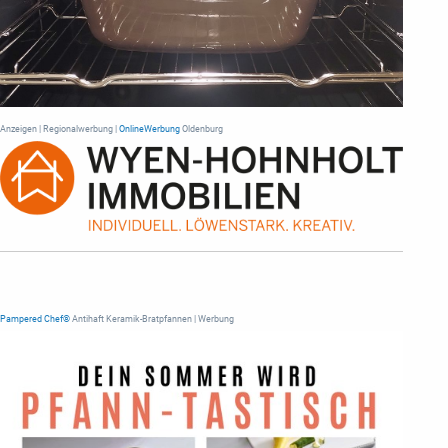
Anzeigen | Regionalwerbung |
OnlineWerbung
Oldenburg
Pampered Chef®
Antihaft Keramik-Bratpfannen | Werbung