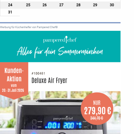
24
25
26
27
28
29
30
31
Werbung für Küchenhelfer von Pampered Chef®