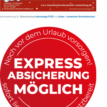
#OnlineWerbung für
Einbruchschutz
Alarmanlage FR.ED
von
Suritec
•
kostenloser Sicherheitscheck