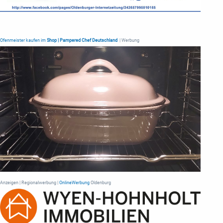
Ofenmeister kaufen im
Shop | Pampered Chef Deutschland
| Werbung
Anzeigen | Regionalwerbung |
OnlineWerbung
Oldenburg