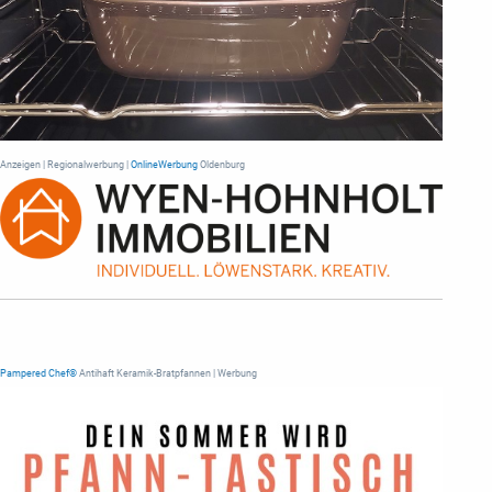
Anzeigen | Regionalwerbung |
OnlineWerbung
Oldenburg
Pampered Chef®
Antihaft Keramik-Bratpfannen | Werbung