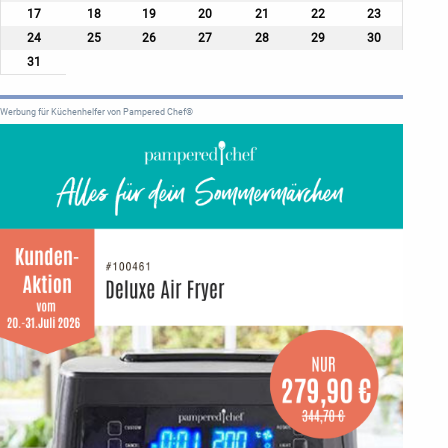
17
18
19
20
21
22
23
24
25
26
27
28
29
30
31
Werbung für Küchenhelfer von Pampered Chef®