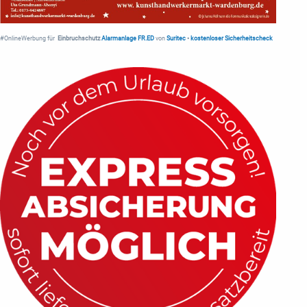
#OnlineWerbung für
Einbruchschutz
Alarmanlage FR.ED
von
Suritec
•
kostenloser Sicherheitscheck