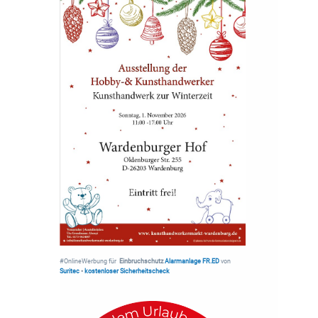
#OnlineWerbung für
Einbruchschutz
Alarmanlage FR.ED
von
Suritec
•
kostenloser Sicherheitscheck