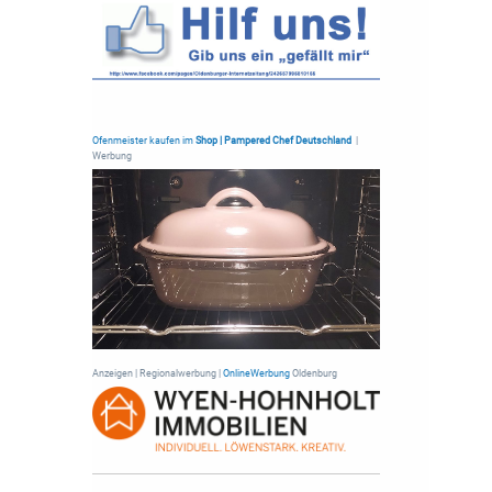
Ofenmeister kaufen im
Shop | Pampered Chef Deutschland
|
Werbung
Anzeigen | Regionalwerbung |
OnlineWerbung
Oldenburg