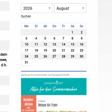
Mo
Di
Mi
Do
Fr
Sa
So
1
2
3
4
5
6
7
8
9
10
11
12
13
14
15
16
17
18
19
20
21
22
23
f dem
24
25
26
27
28
29
30
esee,
31
 d.h.
Werbung für Küchenhelfer von Pampered Chef®