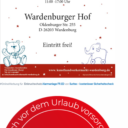
#OnlineWerbung für
Einbruchschutz
Alarmanlage FR.ED
von
Suritec
•
kostenloser Sicherheitscheck