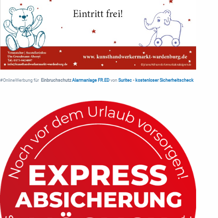
#OnlineWerbung für
Einbruchschutz
Alarmanlage FR.ED
von
Suritec
•
kostenloser Sicherheitscheck