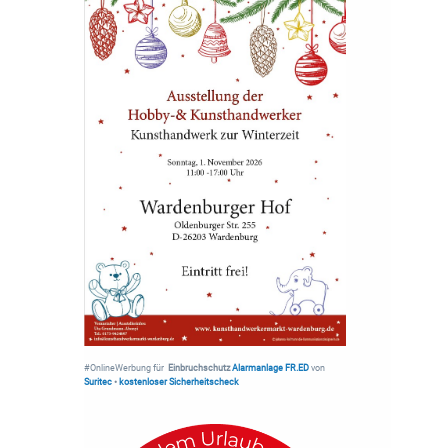
#OnlineWerbung für
Einbruchschutz
Alarmanlage FR.ED
von
Suritec
•
kostenloser Sicherheitscheck