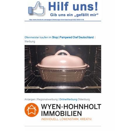
Ofenmeister kaufen im
Shop | Pampered Chef Deutschland
|
Werbung
Anzeigen | Regionalwerbung |
OnlineWerbung
Oldenburg