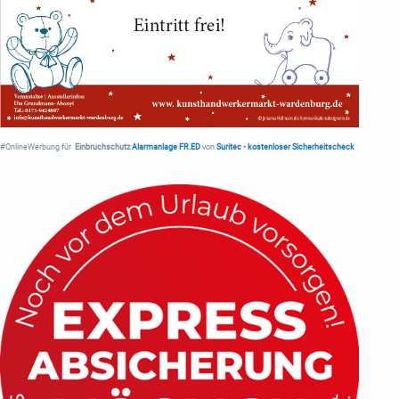
#OnlineWerbung für
Einbruchschutz
Alarmanlage FR.ED
von
Suritec
•
kostenloser Sicherheitscheck