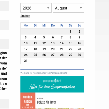
Mo
Di
Mi
Do
Fr
Sa
So
1
2
3
4
5
6
7
8
9
10
11
12
13
14
15
16
17
18
19
20
21
22
23
egion
24
25
26
27
28
29
30
t der
31
m vom
n der
i und
Werbung für Küchenhelfer von Pampered Chef®
einem
t sie
ller-