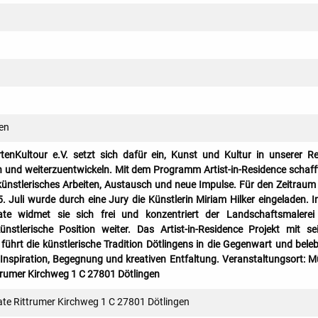
en
rtenKultour e.V. setzt sich dafür ein, Kunst und Kultur in unserer R
n und weiterzuentwickeln. Mit dem Programm Artist-in-Residence schaff
künstlerisches Arbeiten, Austausch und neue Impulse. Für den Zeitrau
. Juli wurde durch eine Jury die Künstlerin Miriam Hilker eingeladen. I
Kate widmet sie sich frei und konzentriert der Landschaftsmalere
künstlerische Position weiter. Das Artist-in-Residence Projekt mit s
ührt die künstlerische Tradition Dötlingens in die Gegenwart und beleb
 Inspiration, Begegnung und kreativen Entfaltung. Veranstaltungsort: Mü
trumer Kirchweg 1 C 27801 Dötlingen
ate Rittrumer Kirchweg 1 C 27801 Dötlingen