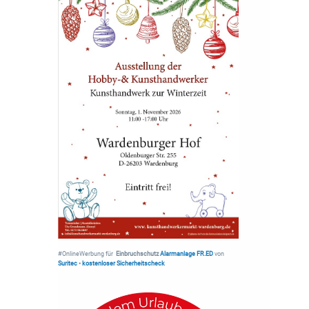
#OnlineWerbung für
Einbruchschutz
Alarmanlage FR.ED
von
Suritec
•
kostenloser Sicherheitscheck