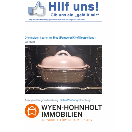
Ofenmeister kaufen im
Shop | Pampered Chef Deutschland
|
Werbung
Anzeigen | Regionalwerbung |
OnlineWerbung
Oldenburg