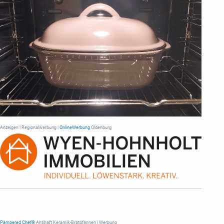
Anzeigen | Regionalwerbung |
OnlineWerbung
Oldenburg
Pampered Chef®
Antihaft Keramik-Bratpfannen | Werbung