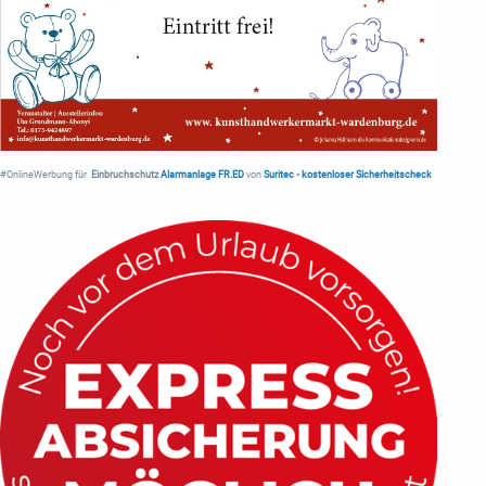
#OnlineWerbung für
Einbruchschutz
Alarmanlage FR.ED
von
Suritec
•
kostenloser Sicherheitscheck