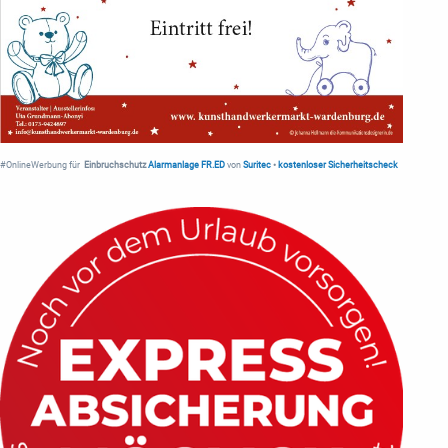
#OnlineWerbung für
Einbruchschutz
Alarmanlage FR.ED
von
Suritec
•
kostenloser Sicherheitscheck