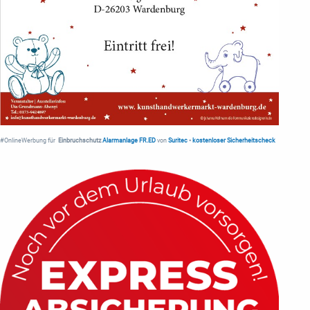
#OnlineWerbung für
Einbruchschutz
Alarmanlage FR.ED
von
Suritec
•
kostenloser Sicherheitscheck