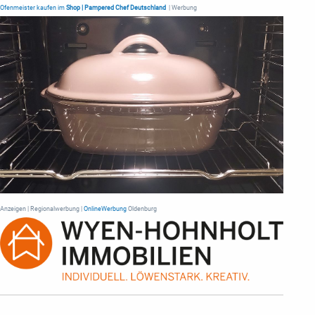
Ofenmeister kaufen im
Shop | Pampered Chef Deutschland
| Werbung
Anzeigen | Regionalwerbung |
OnlineWerbung
Oldenburg