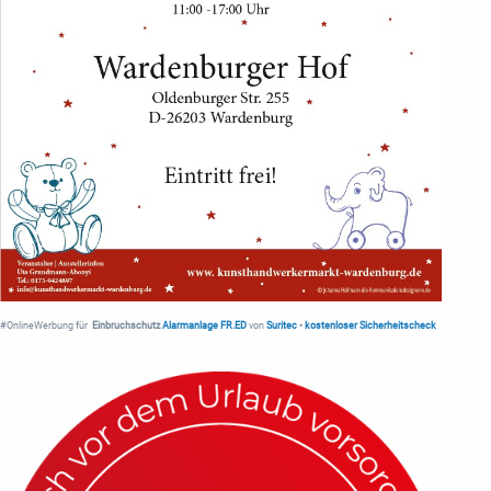
#OnlineWerbung für
Einbruchschutz
Alarmanlage FR.ED
von
Suritec
•
kostenloser Sicherheitscheck