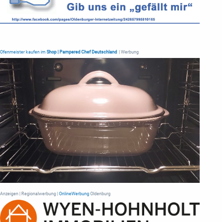
Ofenmeister kaufen im
Shop | Pampered Chef Deutschland
| Werbung
Anzeigen | Regionalwerbung |
OnlineWerbung
Oldenburg