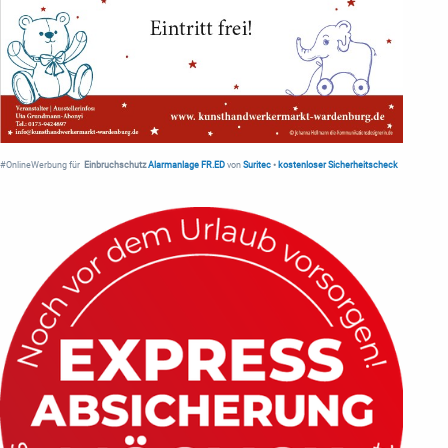
#OnlineWerbung für
Einbruchschutz
Alarmanlage FR.ED
von
Suritec
•
kostenloser Sicherheitscheck