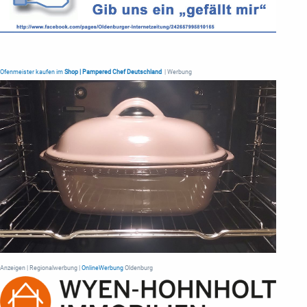
Ofenmeister kaufen im
Shop | Pampered Chef Deutschland
| Werbung
Anzeigen | Regionalwerbung |
OnlineWerbung
Oldenburg