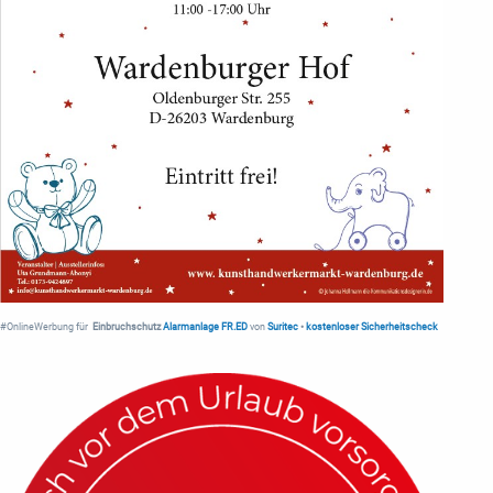
#OnlineWerbung für
Einbruchschutz
Alarmanlage FR.ED
von
Suritec
•
kostenloser Sicherheitscheck