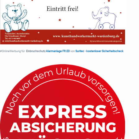
#OnlineWerbung für
Einbruchschutz
Alarmanlage FR.ED
von
Suritec
•
kostenloser Sicherheitscheck