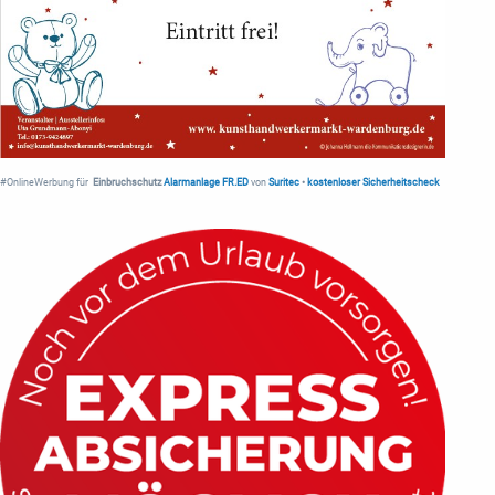
#OnlineWerbung für
Einbruchschutz
Alarmanlage FR.ED
von
Suritec
•
kostenloser Sicherheitscheck