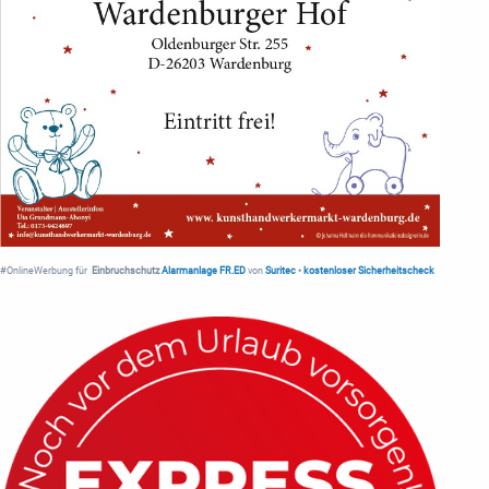
#OnlineWerbung für
Einbruchschutz
Alarmanlage FR.ED
von
Suritec
•
kostenloser Sicherheitscheck