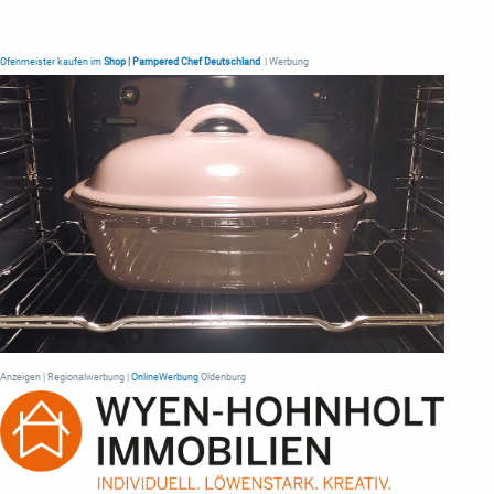
Ofenmeister kaufen im
Shop | Pampered Chef Deutschland
| Werbung
Anzeigen | Regionalwerbung |
OnlineWerbung
Oldenburg