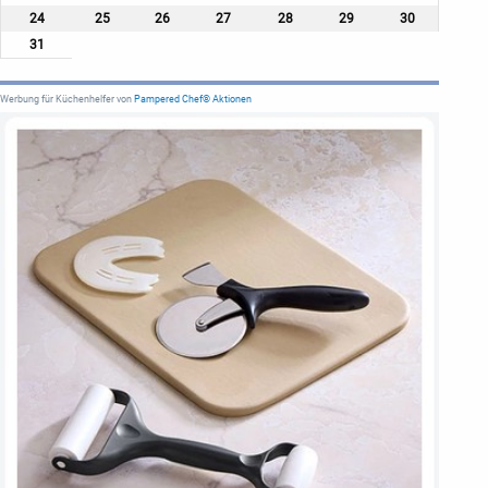
24
25
26
27
28
29
30
31
Werbung für Küchenhelfer von
Pampered Chef® Aktionen