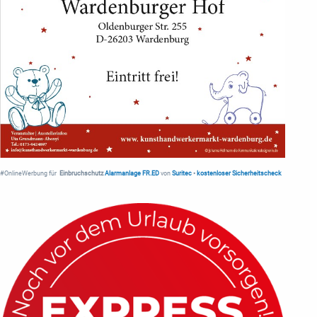
#OnlineWerbung für
Einbruchschutz
Alarmanlage FR.ED
von
Suritec
•
kostenloser Sicherheitscheck