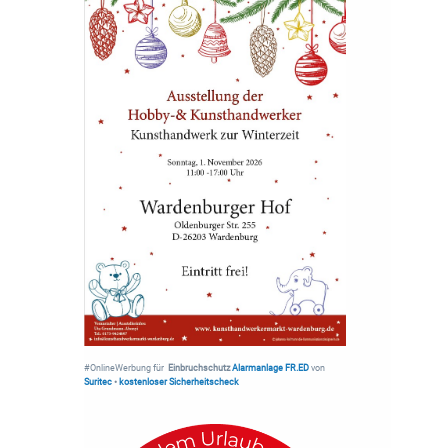
#OnlineWerbung für
Einbruchschutz
Alarmanlage FR.ED
von
Suritec
•
kostenloser Sicherheitscheck