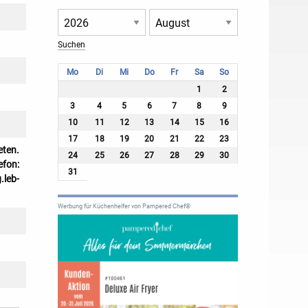
Mo
Di
Mi
Do
Fr
Sa
So
1
2
3
4
5
6
7
8
9
10
11
12
13
14
15
16
17
18
19
20
21
22
23
eten.
24
25
26
27
28
29
30
efon:
31
leb-
Werbung für Küchenhelfer von Pampered Chef®