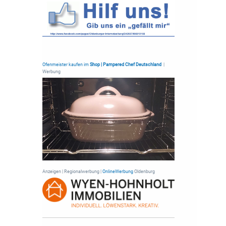
Ofenmeister kaufen im
Shop | Pampered Chef Deutschland
|
Werbung
Anzeigen | Regionalwerbung |
OnlineWerbung
Oldenburg