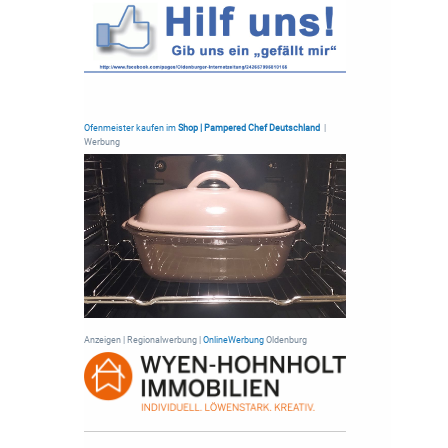
Ofenmeister kaufen im
Shop | Pampered Chef Deutschland
|
Werbung
Anzeigen | Regionalwerbung |
OnlineWerbung
Oldenburg