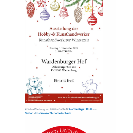
#OnlineWerbung für
Einbruchschutz
Alarmanlage FR.ED
von
Suritec
•
kostenloser Sicherheitscheck