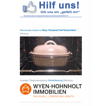
Ofenmeister kaufen im
Shop | Pampered Chef Deutschland
|
Werbung
Anzeigen | Regionalwerbung |
OnlineWerbung
Oldenburg