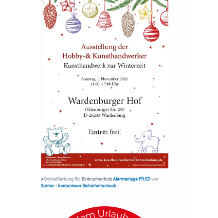
#OnlineWerbung für
Einbruchschutz
Alarmanlage FR.ED
von
Suritec
•
kostenloser Sicherheitscheck