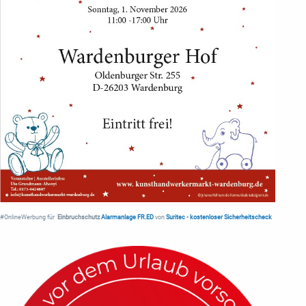
#OnlineWerbung für
Einbruchschutz
Alarmanlage FR.ED
von
Suritec
•
kostenloser Sicherheitscheck