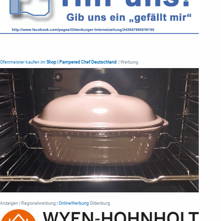
Ofenmeister kaufen im
Shop | Pampered Chef Deutschland
| Werbung
Anzeigen | Regionalwerbung |
OnlineWerbung
Oldenburg