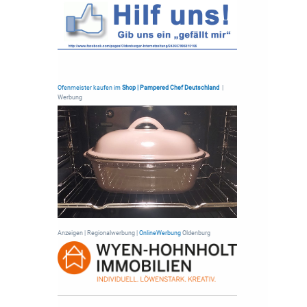
Ofenmeister kaufen im
Shop | Pampered Chef Deutschland
|
Werbung
Anzeigen | Regionalwerbung |
OnlineWerbung
Oldenburg