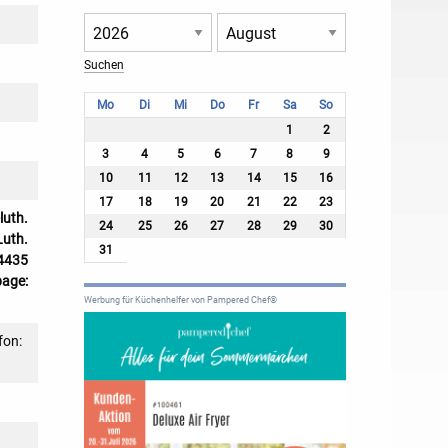
Mo
Di
Mi
Do
Fr
Sa
So
1
2
3
4
5
6
7
8
9
10
11
12
13
14
15
16
17
18
19
20
21
22
23
uth.
24
25
26
27
28
29
30
uth.
31
04435
age:
Werbung für Küchenhelfer von Pampered Chef®
fon: