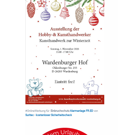
#OnlineWerbung für
Einbruchschutz
Alarmanlage FR.ED
von
Suritec
•
kostenloser Sicherheitscheck