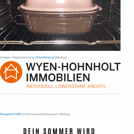
Anzeigen | Regionalwerbung |
OnlineWerbung
Oldenburg
Pampered Chef®
Antihaft Keramik-Bratpfannen | Werbung