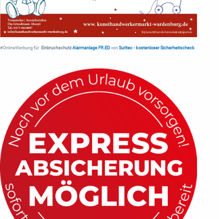
#OnlineWerbung für
Einbruchschutz
Alarmanlage FR.ED
von
Suritec
•
kostenloser Sicherheitscheck