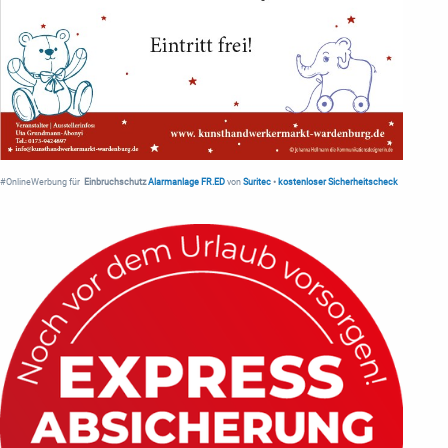
#OnlineWerbung für
Einbruchschutz
Alarmanlage FR.ED
von
Suritec
•
kostenloser Sicherheitscheck