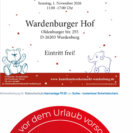
#OnlineWerbung für
Einbruchschutz
Alarmanlage FR.ED
von
Suritec
•
kostenloser Sicherheitscheck