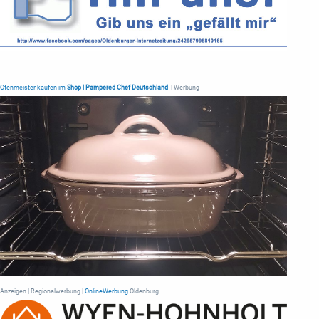
Ofenmeister kaufen im
Shop | Pampered Chef Deutschland
| Werbung
Anzeigen | Regionalwerbung |
OnlineWerbung
Oldenburg