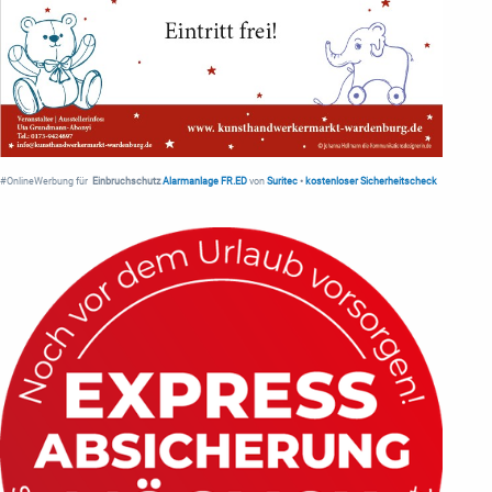
#OnlineWerbung für
Einbruchschutz
Alarmanlage FR.ED
von
Suritec
•
kostenloser Sicherheitscheck