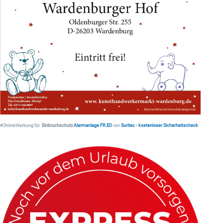
#OnlineWerbung für
Einbruchschutz
Alarmanlage FR.ED
von
Suritec
•
kostenloser Sicherheitscheck