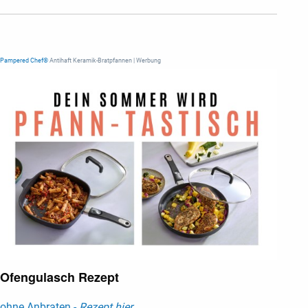
Pampered Chef®
Antihaft Keramik-Bratpfannen | Werbung
Ofengulasch Rezept
ohne Anbraten -
Rezept hier ...