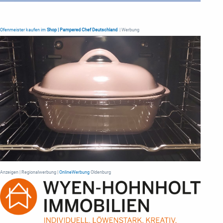
Ofenmeister kaufen im
Shop | Pampered Chef Deutschland
| Werbung
Anzeigen | Regionalwerbung |
OnlineWerbung
Oldenburg