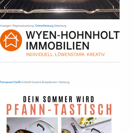
Anzeigen | Regionalwerbung |
OnlineWerbung
Oldenburg
Pampered Chef®
Antihaft Keramik-Bratpfannen | Werbung