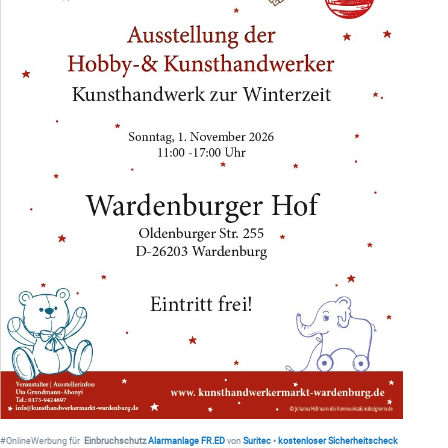
#OnlineWerbung für
Einbruchschutz
Alarmanlage FR.ED
von
Suritec
•
kostenloser Sicherheitscheck