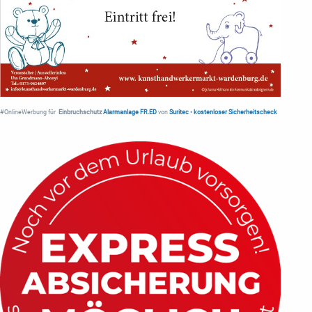
#OnlineWerbung für
Einbruchschutz
Alarmanlage FR.ED
von
Suritec
•
kostenloser Sicherheitscheck