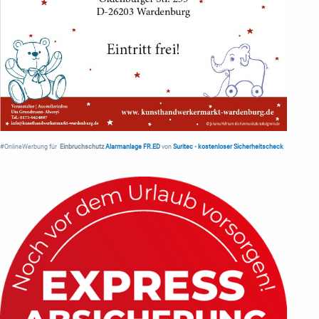
#OnlineWerbung für
Einbruchschutz
Alarmanlage FR.ED
von
Suritec
•
kostenloser Sicherheitscheck