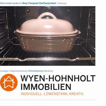
Ofenmeister kaufen im
Shop | Pampered Chef Deutschland
| Werbung
Anzeigen | Regionalwerbung |
OnlineWerbung
Oldenburg