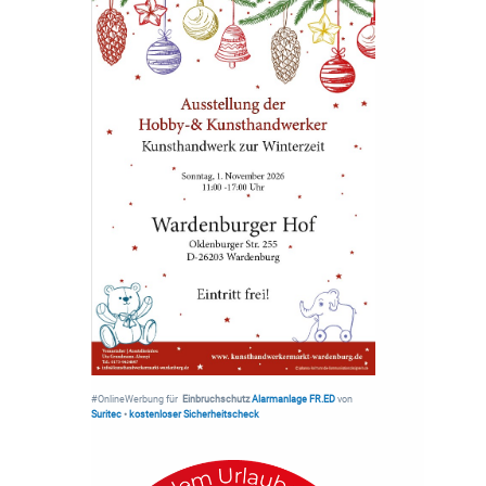
#OnlineWerbung für
Einbruchschutz
Alarmanlage FR.ED
von
Suritec
•
kostenloser Sicherheitscheck