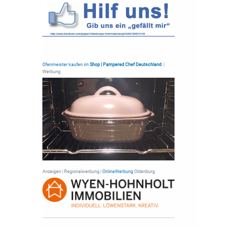
Ofenmeister kaufen im
Shop | Pampered Chef Deutschland
|
Werbung
Anzeigen | Regionalwerbung |
OnlineWerbung
Oldenburg