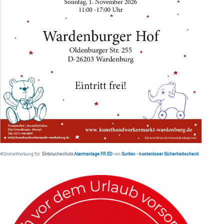
#OnlineWerbung für
Einbruchschutz
Alarmanlage FR.ED
von
Suritec
•
kostenloser Sicherheitscheck