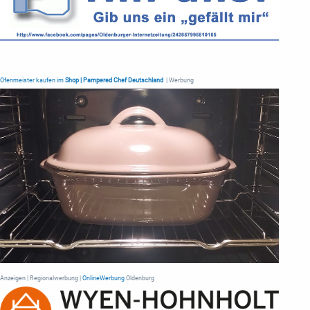
Ofenmeister kaufen im
Shop | Pampered Chef Deutschland
| Werbung
Anzeigen | Regionalwerbung |
OnlineWerbung
Oldenburg