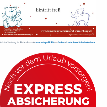
#OnlineWerbung für
Einbruchschutz
Alarmanlage FR.ED
von
Suritec
•
kostenloser Sicherheitscheck