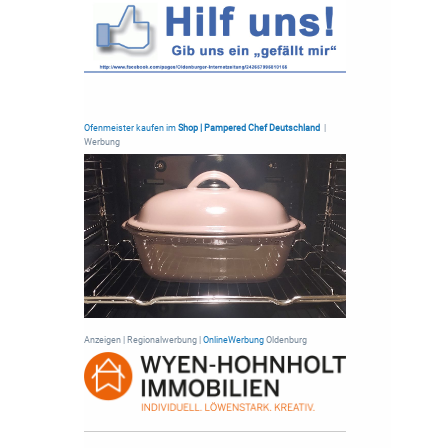
Ofenmeister kaufen im
Shop | Pampered Chef Deutschland
|
Werbung
Anzeigen | Regionalwerbung |
OnlineWerbung
Oldenburg