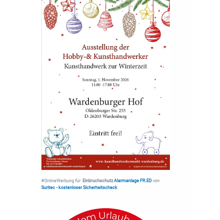
#OnlineWerbung für
Einbruchschutz
Alarmanlage FR.ED
von
Suritec
•
kostenloser Sicherheitscheck