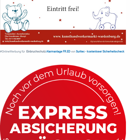
#OnlineWerbung für
Einbruchschutz
Alarmanlage FR.ED
von
Suritec
•
kostenloser Sicherheitscheck