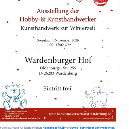
#OnlineWerbung für
Einbruchschutz
Alarmanlage FR.ED
von
Suritec
•
kostenloser Sicherheitscheck