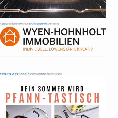
Anzeigen | Regionalwerbung |
OnlineWerbung
Oldenburg
Pampered Chef®
Antihaft Keramik-Bratpfannen | Werbung