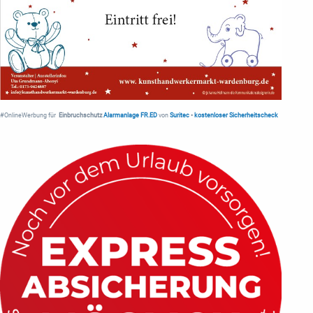
#OnlineWerbung für
Einbruchschutz
Alarmanlage FR.ED
von
Suritec
•
kostenloser Sicherheitscheck