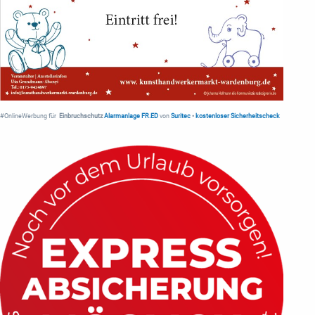
#OnlineWerbung für
Einbruchschutz
Alarmanlage FR.ED
von
Suritec
•
kostenloser Sicherheitscheck