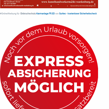
#OnlineWerbung für
Einbruchschutz
Alarmanlage FR.ED
von
Suritec
•
kostenloser Sicherheitscheck