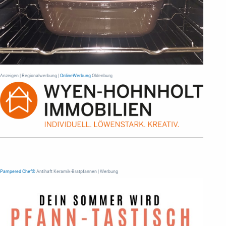
Anzeigen | Regionalwerbung |
OnlineWerbung
Oldenburg
Pampered Chef®
Antihaft Keramik-Bratpfannen | Werbung