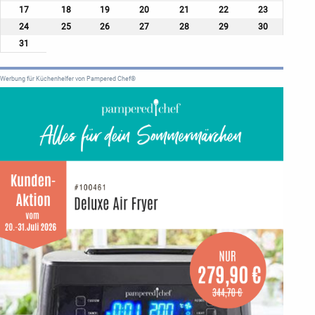
17
18
19
20
21
22
23
24
25
26
27
28
29
30
31
Werbung für Küchenhelfer von Pampered Chef®