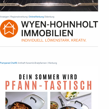
Anzeigen | Regionalwerbung |
OnlineWerbung
Oldenburg
Pampered Chef®
Antihaft Keramik-Bratpfannen | Werbung