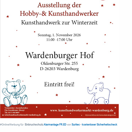
#OnlineWerbung für
Einbruchschutz
Alarmanlage FR.ED
von
Suritec
•
kostenloser Sicherheitscheck