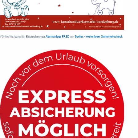
#OnlineWerbung für
Einbruchschutz
Alarmanlage FR.ED
von
Suritec
•
kostenloser Sicherheitscheck