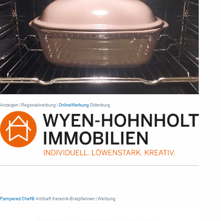
Anzeigen | Regionalwerbung |
OnlineWerbung
Oldenburg
Pampered Chef®
Antihaft Keramik-Bratpfannen | Werbung