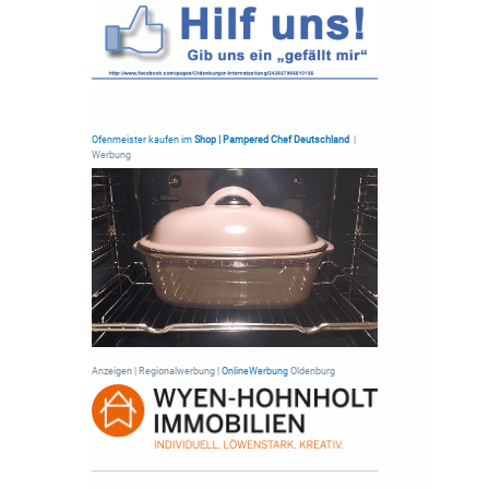
Ofenmeister kaufen im
Shop | Pampered Chef Deutschland
|
Werbung
Anzeigen | Regionalwerbung |
OnlineWerbung
Oldenburg