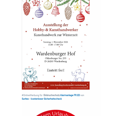
#OnlineWerbung für
Einbruchschutz
Alarmanlage FR.ED
von
Suritec
•
kostenloser Sicherheitscheck