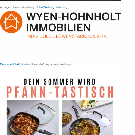
Anzeigen | Regionalwerbung |
OnlineWerbung
Oldenburg
Pampered Chef®
Antihaft Keramik-Bratpfannen | Werbung