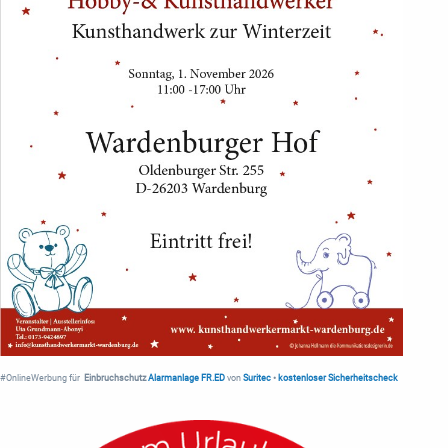
#OnlineWerbung für
Einbruchschutz
Alarmanlage FR.ED
von
Suritec
•
kostenloser Sicherheitscheck