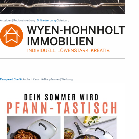
Anzeigen | Regionalwerbung |
OnlineWerbung
Oldenburg
Pampered Chef®
Antihaft Keramik-Bratpfannen | Werbung