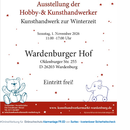
#OnlineWerbung für
Einbruchschutz
Alarmanlage FR.ED
von
Suritec
•
kostenloser Sicherheitscheck