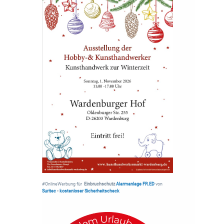
#OnlineWerbung für
Einbruchschutz
Alarmanlage FR.ED
von
Suritec
•
kostenloser Sicherheitscheck